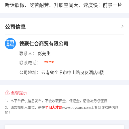
听话照做、吃苦耐劳、升职空间大、速度快！前景一片
公司信息
德聚仁合商贸有限公司
联系人：
彭先生
****
联系电话：
公司地址：
云南省个旧市中山路良友酒店6楼
温馨提示
1、本平台仅供信息发布，不会收取押金、保证金，请微友务必谨慎！
2、请告知用人单位，是在
个旧人才网
www.ueycare.com上看到该招聘信息
的！